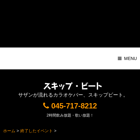
Warning
: Attempt to read property "ID" on string in
/home/pochilog/d7r.com/public_html/sb/sys/wp-
content/themes/Responsive1000px/functions.php
on line
116
MENU
サザンが流れるカラオケバー、スキップビート。
045-717-8212
2時間飲み放題・歌い放題！
ホーム
>
終了したイベント
>