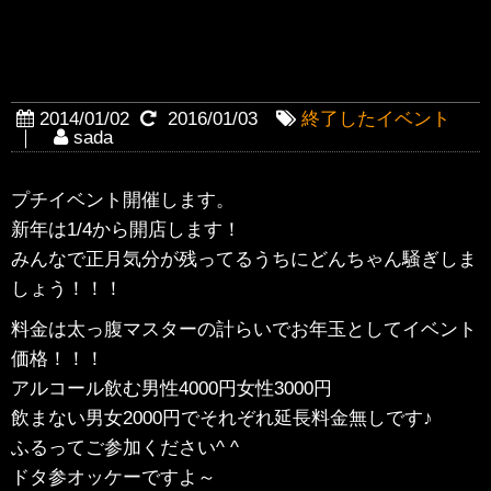
【終了】【1月4日20時〜】賀詞
交換会
2014/01/02
2016/01/03
終了したイベント
｜
sada
プチイベント開催します。
新年は1/4から開店します！
みんなで正月気分が残ってるうちにどんちゃん騒ぎしま
しょう！！！
料金は太っ腹マスターの計らいでお年玉としてイベント
価格！！！
アルコール飲む男性4000円女性3000円
飲まない男女2000円でそれぞれ延長料金無しです♪
ふるってご参加ください^ ^
ドタ参オッケーですよ～