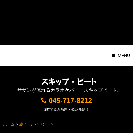
Warning
: Attempt to read property "ID" on string in
/home/pochilog/d7r.com/public_html/sb/sys/wp-
content/themes/Responsive1000px/functions.php
on line
116
MENU
サザンが流れるカラオケバー、スキップビート。
045-717-8212
2時間飲み放題・歌い放題！
ホーム
>
終了したイベント
>