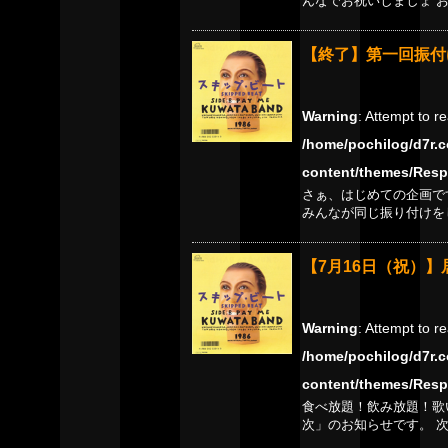
んなでお祝いしましょ 
【終了】第一回振付け
Warning
: Attempt to r
/home/pochilog/d7r.c
content/themes/Resp
さぁ、はじめての企画です
みんなが同じ振り付けを
【7月16日（祝）】
Warning
: Attempt to r
/home/pochilog/d7r.c
content/themes/Resp
食べ放題！飲み放題！歌
次」のお知らせです。 