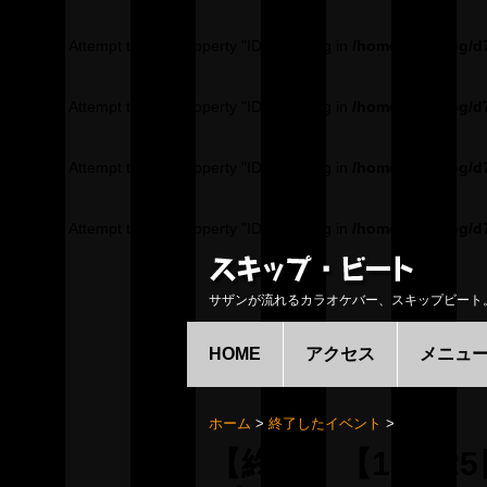
Warning
: Attempt to read property "ID" on string in
/home/pochilog/d
Warning
: Attempt to read property "ID" on string in
/home/pochilog/d
Warning
: Attempt to read property "ID" on string in
/home/pochilog/d
Warning
: Attempt to read property "ID" on string in
/home/pochilog/d
サザンが流れるカラオケバー、スキップビート
HOME
アクセス
メニュ
ホーム
>
終了したイベント
>
【終了】【10月2