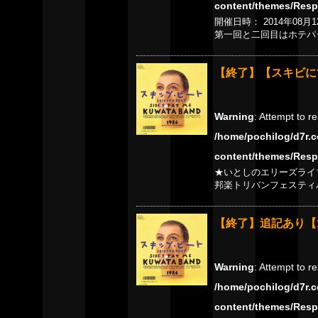
content/themes/Resp
開催日時： 2014年08月
第一回と二回目はホテパ
【終了】【スキビに
Warning
: Attempt to r
/home/pochilog/d7r.c
content/themes/Resp
★いとしのエリーズライ
邦楽トリバンフェスティバ
【終了】追記あり【1
Warning
: Attempt to r
/home/pochilog/d7r.c
content/themes/Resp