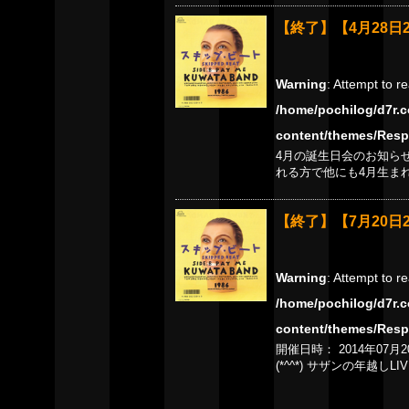
【終了】【4月28日
Warning
: Attempt to r
/home/pochilog/d7r.c
content/themes/Resp
4月の誕生日会のお知らせ
れる方で他にも4月生ま
【終了】【7月20日
Warning
: Attempt to r
/home/pochilog/d7r.c
content/themes/Resp
開催日時： 2014年07
(*^^*) サザンの年越しLIV