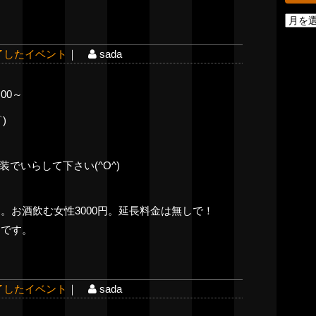
ア
ー
了したイベント
｜
sada
カ
イ
00～
ブ
)
でいらして下さい(^O^)
円。お酒飲む女性3000円。延長料金は無しで！
円です。
了したイベント
｜
sada