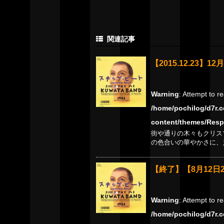
関連記事
【2015.12.23】12
Warning
: Attempt to r
/home/pochilog/d7r.c
content/themes/Resp
街や通りの木々もクリス
の色合いの華やかさに、
【終了】【8月12日
Warning
: Attempt to r
/home/pochilog/d7r.c