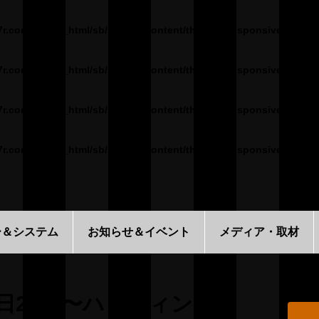
7r.com/public_html/sb/sys/wp-content/themes/Responsive1000px
7r.com/public_html/sb/sys/wp-content/themes/Responsive1000px
7r.com/public_html/sb/sys/wp-content/themes/Responsive1000px
7r.com/public_html/sb/sys/wp-content/themes/Responsive1000px
。
ー＆システム
お知らせ＆イベント
メディア・取材
5日20時〜ハロウィンコス