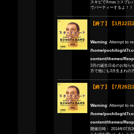
スキビでXmasコスプ
でパーティーするよ！！
【終了】【3月22日
Warning
: Attempt to r
/home/pochilog/d7r.c
content/themes/Resp
3月の誕生日会のお知ら
方で他にも3月生まれの
【終了】【7月26日
Warning
: Attempt to r
/home/pochilog/d7r.c
content/themes/Resp
開催日時： 2014年07月