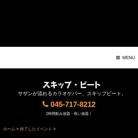
Warning
: Attempt to read property "ID" on string in
/home/pochilog/d7r.com/public_html/sb/sys/wp-
content/themes/Responsive1000px/functions.php
on line
116
MENU
サザンが流れるカラオケバー、スキップビート。
045-717-8212
2時間飲み放題・歌い放題！
ホーム
>
終了したイベント
>