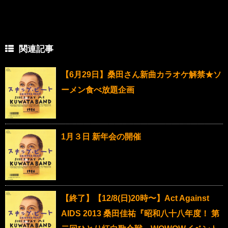
関連記事
【6月29日】桑田さん新曲カラオケ解禁★ソ
ーメン食べ放題企画
1月３日 新年会の開催
【終了】【12/8(日)20時〜】Act Against
AIDS 2013 桑田佳祐『昭和八十八年度！ 第