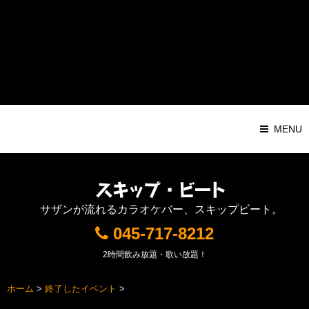
Warning
: Attempt to read property "ID" on string in
/home/pochilog/d7r.com/public_html/sb/sys/wp-
content/themes/Responsive1000px/functions.php
on line
116
MENU
サザンが流れるカラオケバー、スキップビート。
045-717-8212
2時間飲み放題・歌い放題！
ホーム
>
終了したイベント
>