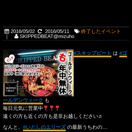
ゴールデンウィークも年中無休
で営業中です！
2016/05/02
2016/05/11
終了したイベント
｜
SKIPPEDBEAT@mizuho
#‎
スキップビート‬
は
‪#‎
ゴ
ールデンウィーク‬
も
毎日元気に営業中
遠くの方も近くの方も是非お越しください♬
なんと、
‪#‎
いとしのエリーズ‬
の最新うちわの
…