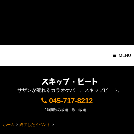
Warning
: Attempt to read property "ID" on string in
/home/pochilog/d7r.com/public_html/sb/sys/wp-
content/themes/Responsive1000px/functions.php
on line
116
MENU
サザンが流れるカラオケバー、スキップビート。
045-717-8212
2時間飲み放題・歌い放題！
ホーム
>
終了したイベント
>