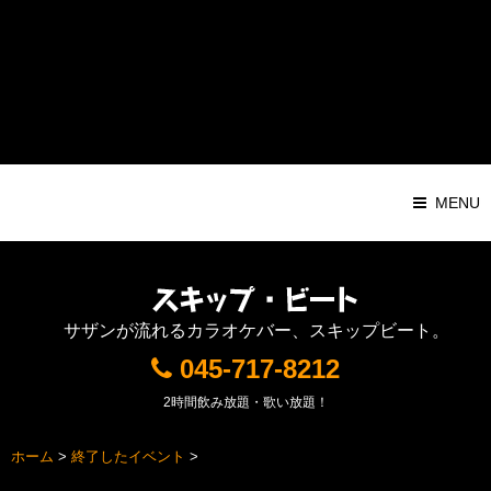
Warning
: Attempt to read property "ID" on string in
/home/pochilog/d7r.com/public_html/sb/sys/wp-
content/themes/Responsive1000px/functions.php
on line
116
MENU
サザンが流れるカラオケバー、スキップビート。
045-717-8212
2時間飲み放題・歌い放題！
ホーム
>
終了したイベント
>