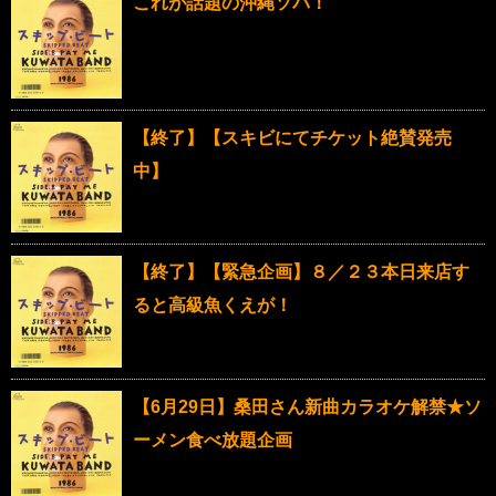
これが話題の沖縄ソバ！
【終了】【スキビにてチケット絶賛発売
中】
【終了】【緊急企画】８／２３本日来店す
ると高級魚くえが！
【6月29日】桑田さん新曲カラオケ解禁★ソ
ーメン食べ放題企画