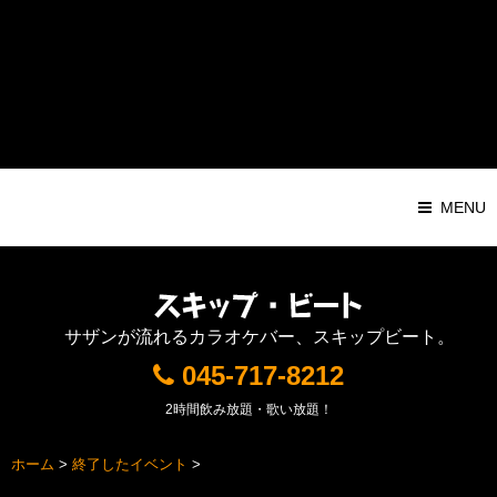
Warning
: Attempt to read property "ID" on string in
/home/pochilog/d7r.com/public_html/sb/sys/wp-
content/themes/Responsive1000px/functions.php
on line
116
MENU
サザンが流れるカラオケバー、スキップビート。
045-717-8212
2時間飲み放題・歌い放題！
ホーム
>
終了したイベント
>