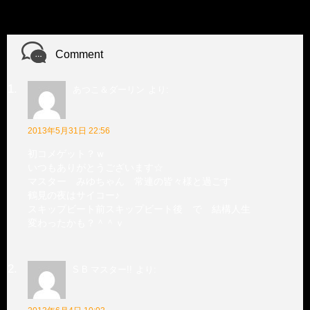
Comment
あつこ＆ダーリン
より:
2013年5月31日 22:56
初コメゲット？ｗ
いつもありがとうございます☆
マスター みゆちゃん 常連の皆々様と過ごす
鶴見の夜はサイコー♪
スキップビート前スキップビート後 で 結構人生
変わったかも？＾＾ｖ
S B マスター!!
より: