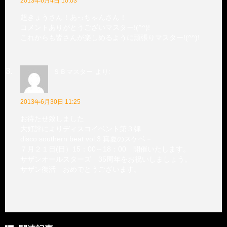
2013年6月4日 10:03
超きょうさん！あっちゃんさん！
コメントありがとうございマスター!(^^)!
これからも皆さんが楽しめるように頑張りマスター!(^^)!
ＳＢマスター
より:
2013年6月30日 11:25
お待たせ致しました
大好評によりディスコイベント第３弾
disco southern beat vol.3 真夏のスケベ－
７月２１日(日）15：00～18：00 開催いたします。
サザンオールスターズ 35周年をお祝いしましょう。
サザン復活 おめでとうございます。