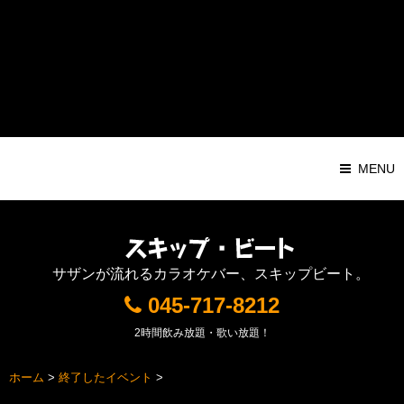
Warning
: Attempt to read property "ID" on string in
/home/pochilog/d7r.com/public_html/sb/sys/wp-
content/themes/Responsive1000px/functions.php
on line
116
MENU
サザンが流れるカラオケバー、スキップビート。
045-717-8212
2時間飲み放題・歌い放題！
ホーム
>
終了したイベント
>