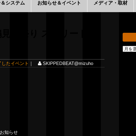
ー＆システム
お知らせ＆イベント
メディア・取材
鶴見お祭り ストリートラ
ア
ー
了したイベント
｜
SKIPPEDBEAT@mizuho
カ
イ
ブ
お知らせ