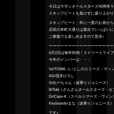
今日はサザンオールスターズ40周年
スキップビートも負けずに盛り上がり
スキップビート、年に一度のお昼から
店前の本町大通りは屋台でいっぱいに
ご家族でも楽しめますので是非♪
ーーーーーーーーーーーーーーーーー
6月2日は毎年恒例！ストリートライ
今年のメンバーは・・・
Vo/TOWA（いとしのエリーズ・ヴィ
AG/茂木ひろし
G/れーちゃん（波乗りジョニーズ）
B/Tobi（さんざんオールスターズ・
Dr/Case-K（スペル☆マーズ・ヴィ
Keyboards/まな（波乗りジョニーズ）
です♪