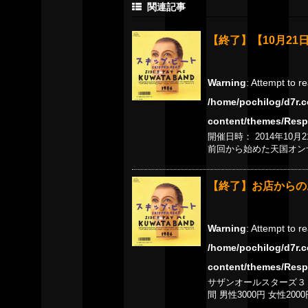
関連記事
【終了】【10月21
Warning
: Attempt to r
/home/pochilog/d7r.c
content/themes/Resp
開催日時： 2014年10月2
前回から始めた天国オン
【終了】お店からの
Warning
: Attempt to r
/home/pochilog/d7r.c
content/themes/Resp
サザンオールスターズ３５
間 男性3000円 女性200