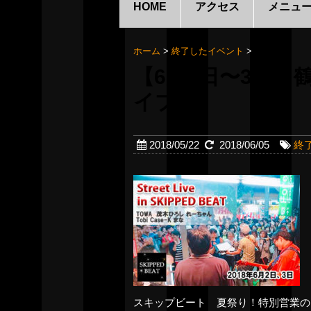
HOME
アクセス
メニュ
ホーム
>
終了したイベント
>
【6月2日〜3日】
イブ
2018/05/22
2018/06/05
終
スキップビート 夏祭り！特別営業の