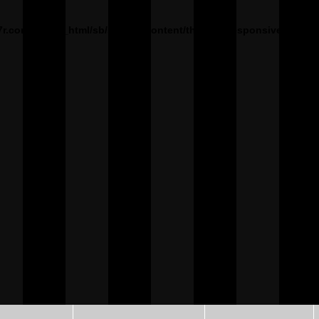
7r.com/public_html/sb/sys/wp-content/themes/Responsive1000px
。