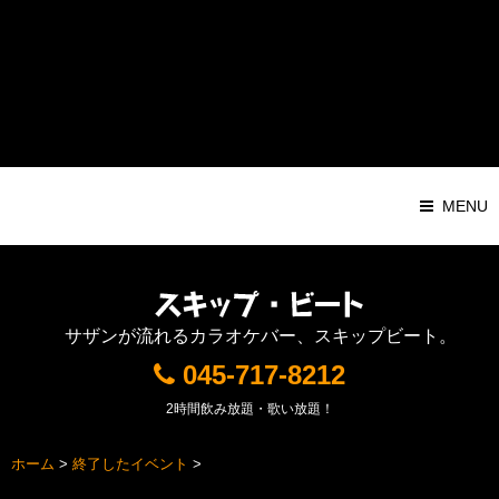
Warning
: Attempt to read property "ID" on string in
/home/pochilog/d7r.com/public_html/sb/sys/wp-
content/themes/Responsive1000px/functions.php
on line
116
MENU
サザンが流れるカラオケバー、スキップビート。
045-717-8212
2時間飲み放題・歌い放題！
ホーム
>
終了したイベント
>