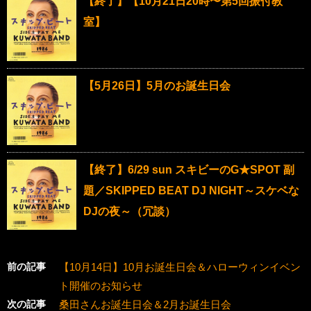
【終了】【10月21日20時〜第5回振付教
室】
【5月26日】5月のお誕生日会
【終了】6/29 sun スキビーのG★SPOT 副
題／SKIPPED BEAT DJ NIGHT～スケベな
DJの夜～（冗談）
前の記事
【10月14日】10月お誕生日会＆ハローウィンイベン
ト開催のお知らせ
次の記事
桑田さんお誕生日会＆2月お誕生日会