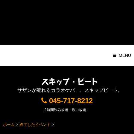
Warning
: Attempt to read property "ID" on string in
/home/pochilog/d7r.com/public_html/sb/sys/wp-
content/themes/Responsive1000px/functions.php
on line
116
MENU
サザンが流れるカラオケバー、スキップビート。
045-717-8212
2時間飲み放題・歌い放題！
ホーム
>
終了したイベント
>